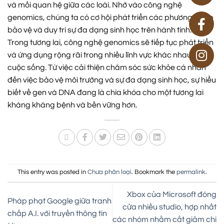
và mối quan hệ giữa các loài. Nhờ vào công nghệ
genomics, chúng ta có cơ hội phát triển các phương pháp
bảo vệ và duy trì sự đa dạng sinh học trên hành tinh.
Trong tương lai, công nghệ genomics sẽ tiếp tục phát triển
và ứng dụng rộng rãi trong nhiều lĩnh vực khác nhau của
cuộc sống. Từ việc cải thiện chăm sóc sức khỏe cá nhân
đến việc bảo vệ môi trường và sự đa dạng sinh học, sự hiểu
biết về gen và DNA đang là chìa khóa cho một tương lai
kháng kháng bệnh và bền vững hơn.
This entry was posted in
Chưa phân loại
. Bookmark the
permalink
.
Xbox của Microsoft đóng
Pháp phạt Google giữa tranh
cửa nhiều studio, hợp nhất
chấp A.I. với truyền thông tin
các nhóm nhằm cắt giảm chi