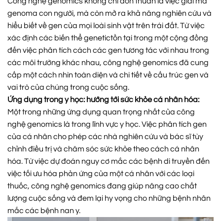
Công nghệ genomics không chỉ đơn thuần là việc giải mã
genoma con người, mà còn mở ra khả năng nghiên cứu và
hiểu biết về gen của mọi loài sinh vật trên trái đất. Từ việc
xác định các biến thể genetictồn tại trong một cộng đồng
đến việc phân tích cách các gen tương tác với nhau trong
các môi trường khác nhau, công nghệ genomics đã cung
cấp một cách nhìn toàn diện và chi tiết về cấu trúc gen và
vai trò của chúng trong cuộc sống.
Ứng dụng trong y học: hướng tới sức khỏe cá nhân hóa:
Một trong những ứng dụng quan trọng nhất của công
nghệ genomics là trong lĩnh vực y học. Việc phân tích gen
của cá nhân cho phép các nhà nghiên cứu và bác sĩ tùy
chỉnh điều trị và chăm sóc sức khỏe theo cách cá nhân
hóa. Từ việc dự đoán nguy cơ mắc các bệnh di truyền đến
việc tối ưu hóa phản ứng của một cá nhân với các loại
thuốc, công nghệ genomics đang giúp nâng cao chất
lượng cuộc sống và đem lại hy vọng cho những bệnh nhân
mắc các bệnh nan y.