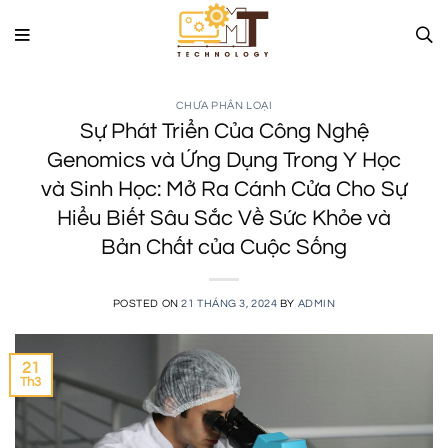
Skip
to
content
CHƯA PHÂN LOẠI
Sự Phát Triển Của Công Nghệ
Genomics và Ứng Dụng Trong Y Học
và Sinh Học: Mở Ra Cánh Cửa Cho Sự
Hiểu Biết Sâu Sắc Về Sức Khỏe và
Bản Chất của Cuộc Sống
POSTED ON
21 THÁNG 3, 2024
BY
ADMIN
21
Th3