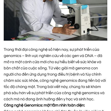
Trong thời đại công nghệ số hiện nay, sự phát triển của
genomics – lĩnh vực nghiên cứu về các gen và DNA – đã
mở ra một cánh cửa mới cho sự hiểu biết về sức khỏe và
bản chất của cuộc sống. Từ việc giải mã genoma con
người cho đến ứng dụng trong điều trị bệnh và tùy chỉnh
chăm sóc sức khỏe, công nghệ genomics đang tiến bộ với
tốc độ chóng mặt. Trong bài viết này, chúng ta sẽ khám
phá sâu hơn về sự phát triển của công nghệ genomics và
cách mà nó đang ảnh hưởng đến y học và sinh học.
Công nghệ Genomics: một tầm nhìn toàn diện: