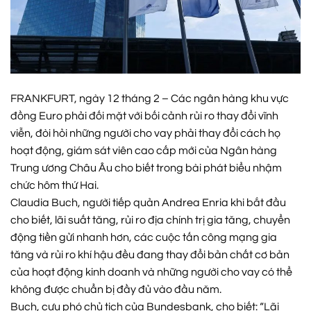
FRANKFURT, ngày 12 tháng 2 – Các ngân hàng khu vực
đồng Euro phải đối mặt với bối cảnh rủi ro thay đổi vĩnh
viễn, đòi hỏi những người cho vay phải thay đổi cách họ
hoạt động, giám sát viên cao cấp mới của Ngân hàng
Trung ương Châu Âu cho biết trong bài phát biểu nhậm
chức hôm thứ Hai.
Claudia Buch, người tiếp quản Andrea Enria khi bắt đầu
cho biết, lãi suất tăng, rủi ro địa chính trị gia tăng, chuyển
động tiền gửi nhanh hơn, các cuộc tấn công mạng gia
tăng và rủi ro khí hậu đều đang thay đổi bản chất cơ bản
của hoạt động kinh doanh và những người cho vay có thể
không được chuẩn bị đầy đủ vào đầu năm.
Buch, cựu phó chủ tịch của Bundesbank, cho biết: “Lãi