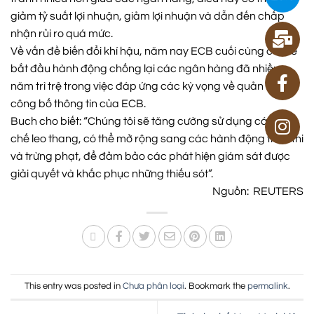
giảm tỷ suất lợi nhuận, giảm lợi nhuận và dẫn đến chấp
nhận rủi ro quá mức.
Về vấn đề biến đổi khí hậu, năm nay ECB cuối cùng có thể
bắt đầu hành động chống lại các ngân hàng đã nhiều
năm trì trệ trong việc đáp ứng các kỳ vọng về quản trị và
công bố thông tin của ECB.
Buch cho biết: “Chúng tôi sẽ tăng cường sử dụng các cơ
chế leo thang, có thể mở rộng sang các hành động thực thi
và trừng phạt, để đảm bảo các phát hiện giám sát được
giải quyết và khắc phục những thiếu sót”.
Nguồn: REUTERS
This entry was posted in
Chưa phân loại
. Bookmark the
permalink
.