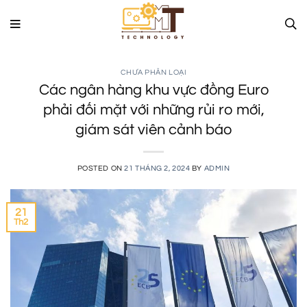
Skip
to
content
CHƯA PHÂN LOẠI
Các ngân hàng khu vực đồng Euro
phải đối mặt với những rủi ro mới,
giám sát viên cảnh báo
POSTED ON
21 THÁNG 2, 2024
BY
ADMIN
21
Th2