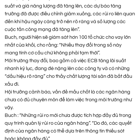
suất và giá năng lượng đã tăng lên, các dự báo tăng
trưởng đã được điều chỉnh giảm xuống, các rủi ro liên quan
đến khí hậu ngày càng trở nên rõ ràng và số lượng các
cuộc tấn công mạng đã tăng lên”.
Buch, người hiện sẽ giám sát hơn 100 tổ chức cho vay lớn
nhất của khối, cho rằng: “Nhiều thay đổi trong số này
mang tính cơ cấu chứ không phải tạm thời”.
Môi trường thay đổi, bao gồm cả việc ECB tăng lãi suất
nhanh kỷ lục, đang đè nặng lên các công ty và có những
“dấu hiệu rõ ràng” cho thấy chất lượng tài sản đã bắt đầu
xấu đi.
Hội trưởng cảnh báo, vấn đề mấu chốt là các ngân hàng
chưa có đủ chuyên môn để làm việc trong môi trường như
vậy.
Buch : “Những rủi ro mới chưa được tích hợp đầy đủ trong
quy trình quản lý rủi ro của ngân hàng”. “Do đó, các quyết
định của ngân hàng có thể dựa trên thông tin thiếu sót
hoặc không đầy đủ.”