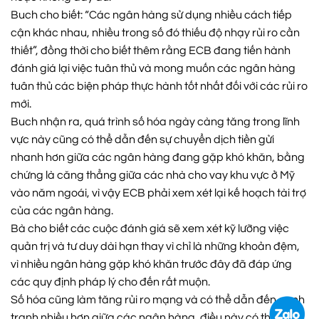
Buch cho biết: “Các ngân hàng sử dụng nhiều cách tiếp
cận khác nhau, nhiều trong số đó thiếu độ nhạy rủi ro cần
thiết”, đồng thời cho biết thêm rằng ECB đang tiến hành
đánh giá lại việc tuân thủ và mong muốn các ngân hàng
tuân thủ các biện pháp thực hành tốt nhất đối với các rủi ro
mới.
Buch nhận ra, quá trình số hóa ngày càng tăng trong lĩnh
vực này cũng có thể dẫn đến sự chuyển dịch tiền gửi
nhanh hơn giữa các ngân hàng đang gặp khó khăn, bằng
chứng là căng thẳng giữa các nhà cho vay khu vực ở Mỹ
vào năm ngoái, vì vậy ECB phải xem xét lại kế hoạch tài trợ
của các ngân hàng.
Bà cho biết các cuộc đánh giá sẽ xem xét kỹ lưỡng việc
quản trị và tư duy dài hạn thay vì chỉ là những khoản đệm,
vì nhiều ngân hàng gặp khó khăn trước đây đã đáp ứng
các quy định pháp lý cho đến rất muộn.
Số hóa cũng làm tăng rủi ro mạng và có thể dẫn đến cạnh
tranh nhiều hơn giữa các ngân hàng, điều này có thể làm